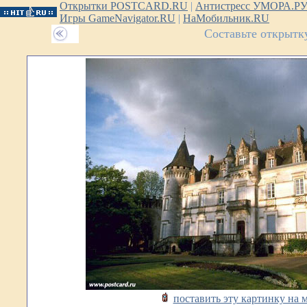
Открытки POSTCARD.RU
|
Антистресс УМОРА.Р
Игры GameNavigator.RU
|
НаМобильник.RU
Составьте открытк
поставить эту картинку на 