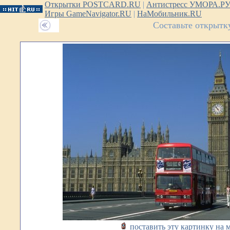
Открытки POSTCARD.RU
|
Антистресс УМОРА.Р
Игры GameNavigator.RU
|
НаМобильник.RU
Составьте открытк
поставить эту картинку на 