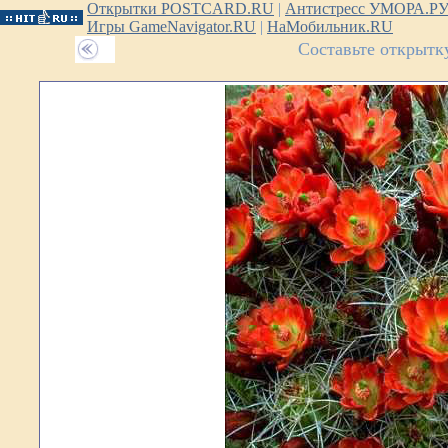
Открытки POSTCARD.RU
|
Антистресс УМОРА.Р
Игры GameNavigator.RU
|
НаМобильник.RU
Составьте открытк