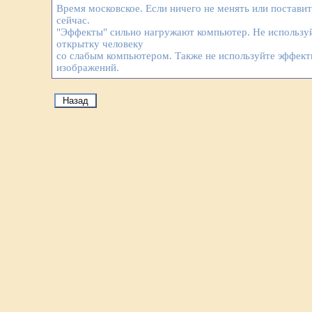
Время московское. Если ничего не менять или постави
сейчас.
"Эффекты" сильно нагружают компьютер. Не используй
открытку человеку
со слабым компьютером. Также не используйте эффек
изображений.