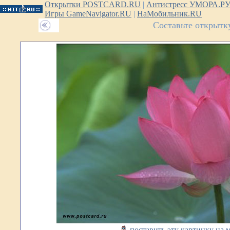
Открытки POSTCARD.RU
|
Антистресс УМОРА.Р
Игры GameNavigator.RU
|
НаМобильник.RU
Составьте открытк
поставить эту картинку на 