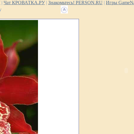
У
|
Чат КРОВАТКА.РУ
|
Знакомьтесь! PERSON.RU
|
Игры GameNa
у