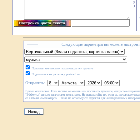
Следующие параметры вы можете настроить
Прислать мне письмо, когда открытку прочтут
Подписаться на рассылку postcard.ru
Отправить:
Время московское. Если ничего не менять или поставить прошлое, открытка отправитс
"Эффекты" сильно нагружают компьютер. Не используйте их, если вы посылаете откр
со слабым компьютером. Также не используйте эффекты для анимированных изображ