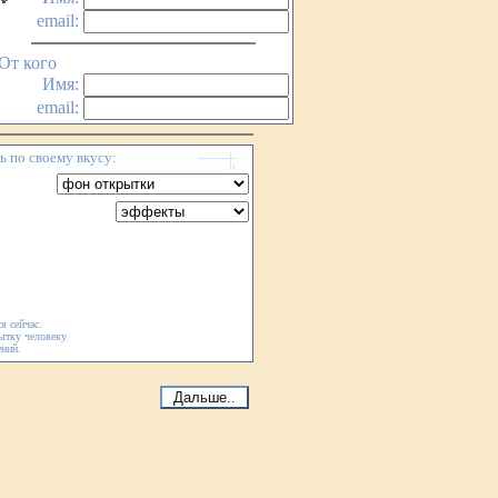
email:
От кого
Имя:
email:
 по своему вкусу:
я сейчас.
ытку человеку
ений.