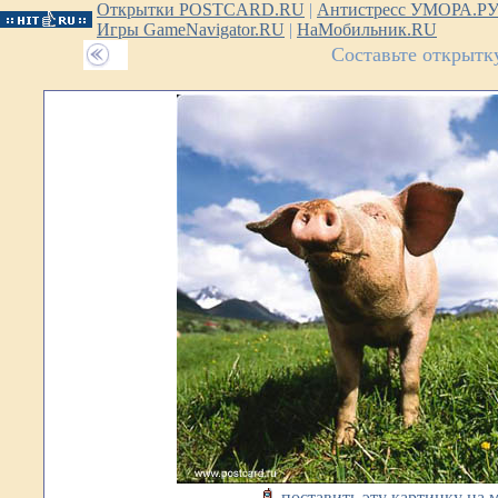
Открытки POSTCARD.RU
|
Антистресс УМОРА.Р
Игры GameNavigator.RU
|
НаМобильник.RU
Составьте открытк
поставить эту картинку на 