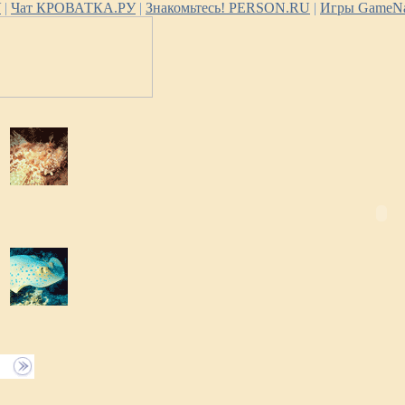
У
|
Чат КРОВАТКА.РУ
|
Знакомьтесь! PERSON.RU
|
Игры GameNa