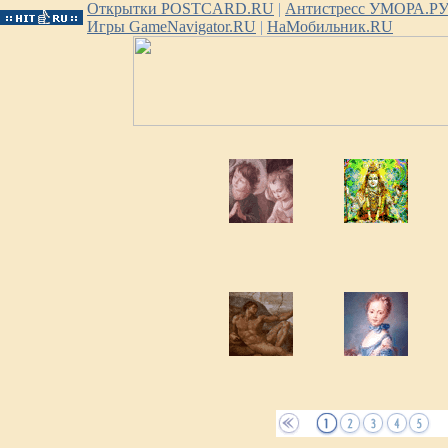
Открытки POSTCARD.RU
|
Антистресс УМОРА.Р
Игры GameNavigator.RU
|
НаМобильник.RU