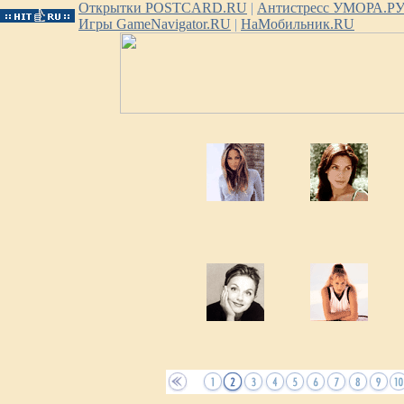
Открытки POSTCARD.RU
|
Антистресс УМОРА.Р
Игры GameNavigator.RU
|
НаМобильник.RU