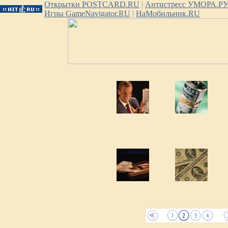
Открытки POSTCARD.RU
|
Антистресс УМОРА.Р
Игры GameNavigator.RU
|
НаМобильник.RU