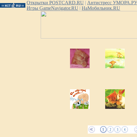
Открытки POSTCARD.RU
|
Антистресс УМОРА.Р
Игры GameNavigator.RU
|
НаМобильник.RU