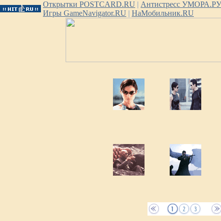
Открытки POSTCARD.RU
|
Антистресс УМОРА.Р
Игры GameNavigator.RU
|
НаМобильник.RU