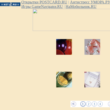
Открытки POSTCARD.RU
|
Антистресс УМОРА.Р
Игры GameNavigator.RU
|
НаМобильник.RU