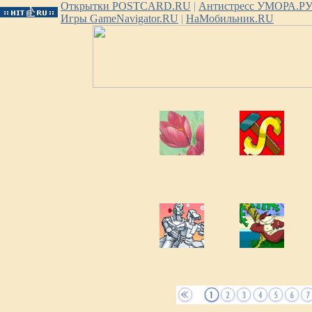
Открытки POSTCARD.RU
|
Антистресс УМОРА.Р
Игры GameNavigator.RU
|
НаМобильник.RU