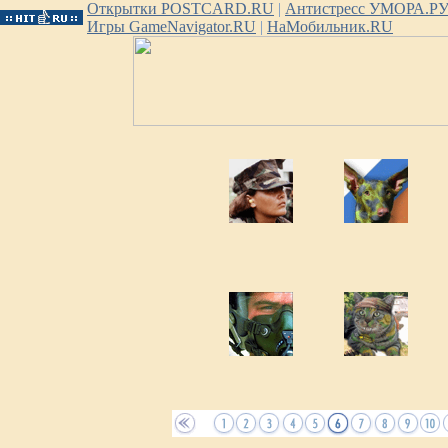
Открытки POSTCARD.RU
|
Антистресс УМОРА.Р
Игры GameNavigator.RU
|
НаМобильник.RU