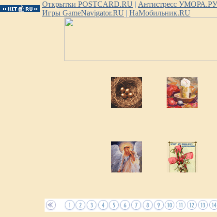
Открытки POSTCARD.RU
|
Антистресс УМОРА.Р
Игры GameNavigator.RU
|
НаМобильник.RU