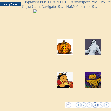
Открытки POSTCARD.RU
|
Антистресс УМОРА.Р
Игры GameNavigator.RU
|
НаМобильник.RU