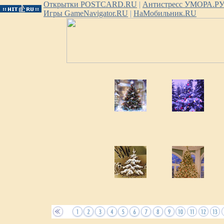
Открытки POSTCARD.RU
|
Антистресс УМОРА.Р
Игры GameNavigator.RU
|
НаМобильник.RU