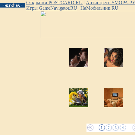
Открытки POSTCARD.RU
|
Антистресс УМОРА.Р
Игры GameNavigator.RU
|
НаМобильник.RU