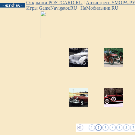
Открытки POSTCARD.RU
|
Антистресс УМОРА.Р
Игры GameNavigator.RU
|
НаМобильник.RU