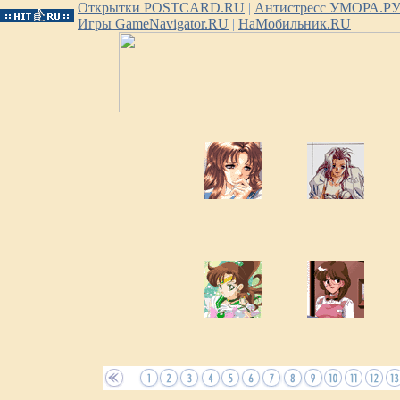
Открытки POSTCARD.RU
|
Антистресс УМОРА.Р
Игры GameNavigator.RU
|
НаМобильник.RU