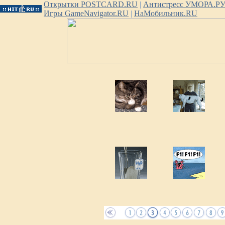
Открытки POSTCARD.RU
|
Антистресс УМОРА.Р
Игры GameNavigator.RU
|
НаМобильник.RU