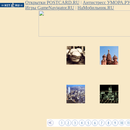
Открытки POSTCARD.RU
|
Антистресс УМОРА.Р
Игры GameNavigator.RU
|
НаМобильник.RU