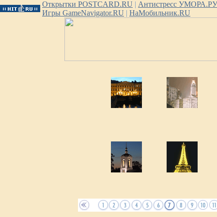
Открытки POSTCARD.RU
|
Антистресс УМОРА.Р
Игры GameNavigator.RU
|
НаМобильник.RU