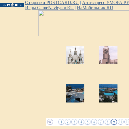
Открытки POSTCARD.RU
|
Антистресс УМОРА.Р
Игры GameNavigator.RU
|
НаМобильник.RU