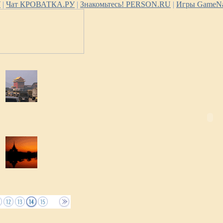
У
|
Чат КРОВАТКА.РУ
|
Знакомьтесь! PERSON.RU
|
Игры GameNa