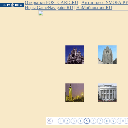
Открытки POSTCARD.RU
|
Антистресс УМОРА.Р
Игры GameNavigator.RU
|
НаМобильник.RU